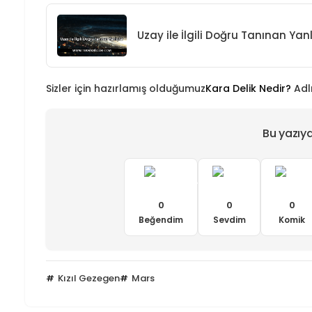
Uzay ile İlgili Doğru Tanınan Yanl
Sizler için hazırlamış olduğumuz
Kara Delik Nedir?
Adlı
Bu yazıy
0
0
0
Beğendim
Sevdim
Komik
Kızıl Gezegen
Mars