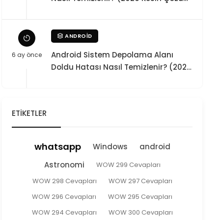
Rehberi)
ANDROID
Android Sistem Depolama Alanı
6 ay önce
Doldu Hatası Nasıl Temizlenir? (2026
Kesin Çözüm)
ETIKETLER
whatsapp
Windows
android
Astronomi
WOW 299 Cevapları
WOW 298 Cevapları
WOW 297 Cevapları
WOW 296 Cevapları
WOW 295 Cevapları
WOW 294 Cevapları
WOW 300 Cevapları