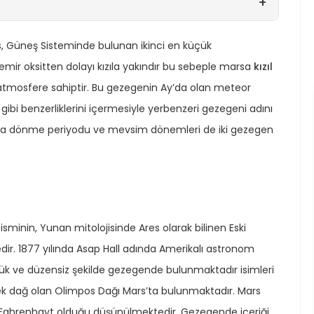
+
s, Güneş Sisteminde bulunan ikinci en küçük
ir oksitten dolayı kızıla yakındır bu sebeple marsa
kızıl
 atmosfere sahiptir. Bu gezegenin Ay’da olan meteor
 gibi benzerliklerini içermesiyle yerbenzeri gezegeni adını
anında dönme periyodu ve mevsim dönemleri de iki gezegen
 isminin, Yunan mitolojisinde Ares olarak bilinen Eski
dir. 1877 yılında Asap Hall adında Amerikalı astronom
üçük ve düzensiz şekilde gezegende bulunmaktadır isimleri
ek dağ olan Olimpos Dağı Mars’ta bulunmaktadır. Mars
0 Fahrenhayt olduğu düşünülmektedir. Gezegende içeriği