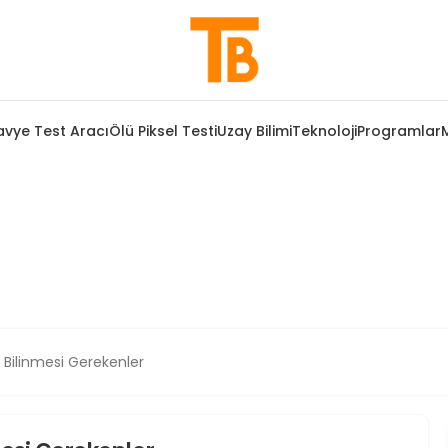
avye Test Aracı
Ölü Piksel Testi
Uzay Bilimi
Teknoloji
Programlar
 Bilinmesi Gerekenler