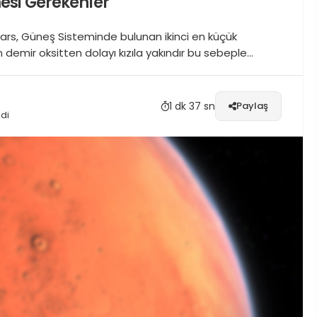
esi Gerekenler
ars, Güneş Sisteminde bulunan ikinci en küçük
emir oksitten dolayı kızıla yakındır bu sebeple
egeni ince bir atmosfere sahiptir. Bu gezegenin Ay’da
, kutup bölgesi...
1 dk 37 sn
Paylaş
di