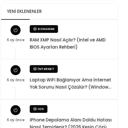
YENI EKLENENLER
DONANIM
RAM XMP Nasıl Açılır? (Intel ve AMD
6 ay önce
BIOS Ayarları Rehberi)
İNTERNET
Laptop WiFi Bağlanıyor Ama İnternet
6 ay önce
Yok Sorunu Nasıl Çözülür? (Windows
10 / 11 Kesin Teknik Rehber)
IOS
iPhone Depolama Alanı Doldu Hatası
6 ay önce
Nasıl Temizlenir? (2026 Kesin Çözüm