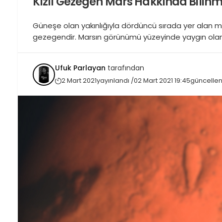
Kızıl Gezegen Mars Hakkında Bilinm
Güneşe olan yakınlığıyla dördüncü sırada yer alan m
gezegendir. Marsın görünümü yüzeyinde yaygın olan d
marsa kızıl gezegen de denilebilmektedir. Mars gez
olan meteor kraterlerini ve Dünyada olan volkan, vadi
Ufuk Parlayan
tarafından
2 Mart 2021
yayınlandı /
02 Mart 2021 19:45
güncellen