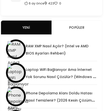
Kesin Çözüm)
6 ay önce
423
0
YENI
POPÜLER
RAM XMP Nasıl Açılır? (Intel ve AMD
BIOS Ayarları Rehberi)
Laptop WiFi Bağlanıyor Ama İnternet
Yok Sorunu Nasıl Çözülür? (Windows 10
/ 11 Kesin Teknik Rehber)
iPhone Depolama Alanı Doldu Hatası
Nasıl Temizlenir? (2026 Kesin Çözüm
Rehberi)