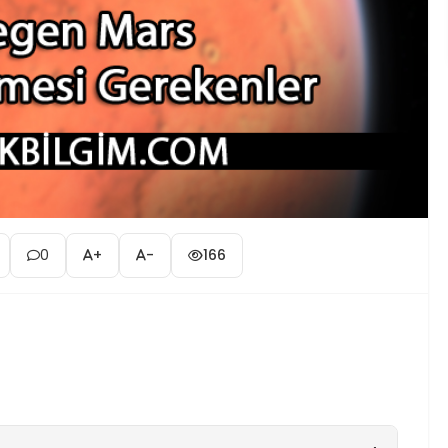
0
+
-
166