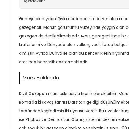
İçindekiler
Güneşe olan yakınlığıyla dördüncü sırada yer alan mar
gezegendir. Marsın görünümü yüzeyinde yaygın olan dem
gezegen
de denilebilmektedir. Mars gezegeni ince bir
kraterlerini ve Dünyada olan volkan, vadi, kutup bölgesi
almıştır. Ayrıca Dünya ile olan bu benzerliklerinin y
arasında benzerlik göstermektedir.
Mars Hakkında
Kızıl Gezegen
mars eski adıyla Merih olarak bilinir. Mars
Roma’da ki savaş tanrısı Mars’tan geldiği düşünülmekte
tarafından keşfedilmiş iki uydusu vardır. Bu uydular k
ise Phobos ve Deimos’tur. Güneş sistemindeki en yüks
çok soğuk bir gezegen olmakta ve tahmini ısısının -8