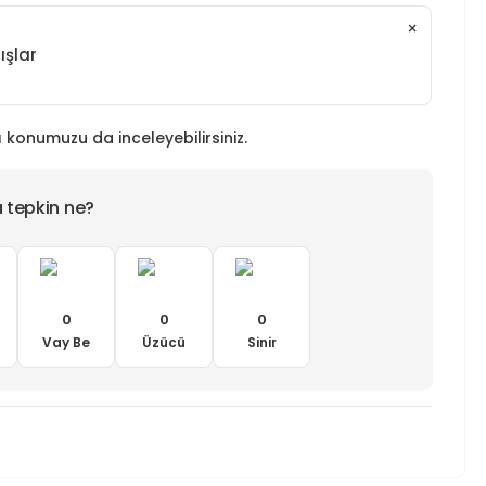
×
ışlar
 konumuzu da inceleyebilirsiniz.
a tepkin ne?
0
0
0
Vay Be
Üzücü
Sinir