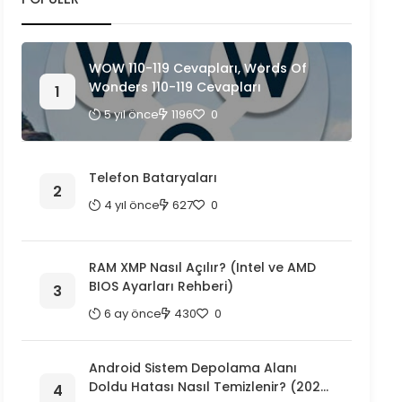
WOW 110-119 Cevapları, Words Of
Wonders 110-119 Cevapları
5 yıl önce
1196
0
Telefon Bataryaları
4 yıl önce
627
0
RAM XMP Nasıl Açılır? (Intel ve AMD
BIOS Ayarları Rehberi)
6 ay önce
430
0
Android Sistem Depolama Alanı
Doldu Hatası Nasıl Temizlenir? (2026