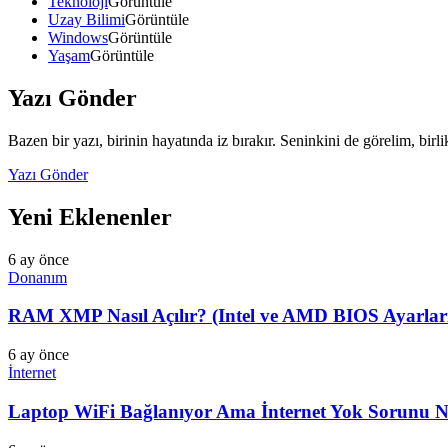
Teknoloji
Görüntüle
Uzay Bilimi
Görüntüle
Windows
Görüntüle
Yaşam
Görüntüle
Yazı Gönder
Bazen bir yazı, birinin hayatında iz bırakır. Seninkini de görelim, birl
Yazı Gönder
Yeni Eklenenler
6 ay önce
Donanım
RAM XMP Nasıl Açılır? (Intel ve AMD BIOS Ayarları
6 ay önce
İnternet
Laptop WiFi Bağlanıyor Ama İnternet Yok Sorunu Na