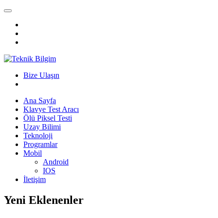
Bize Ulaşın
Ana Sayfa
Klavye Test Aracı
Ölü Piksel Testi
Uzay Bilimi
Teknoloji
Programlar
Mobil
Android
IOS
İletişim
Yeni Eklenenler