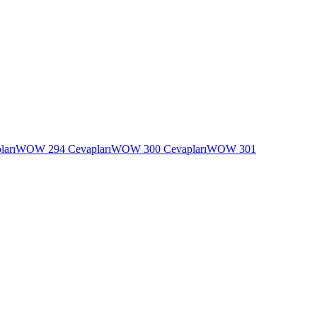
arı
WOW 294 Cevapları
WOW 300 Cevapları
WOW 301