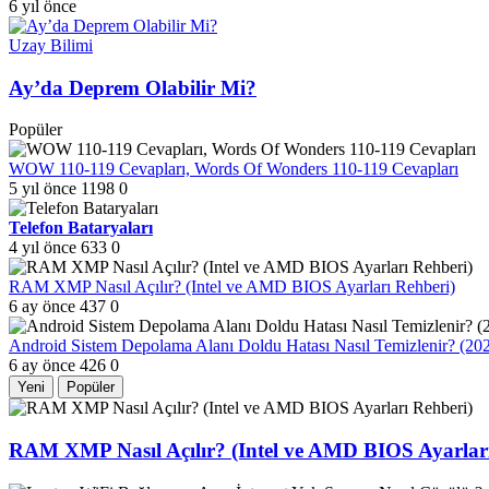
6 yıl önce
Uzay Bilimi
Ay’da Deprem Olabilir Mi?
Popüler
WOW 110-119 Cevapları, Words Of Wonders 110-119 Cevapları
5 yıl önce
1198
0
Telefon Bataryaları
4 yıl önce
633
0
RAM XMP Nasıl Açılır? (Intel ve AMD BIOS Ayarları Rehberi)
6 ay önce
437
0
Android Sistem Depolama Alanı Doldu Hatası Nasıl Temizlenir? (2
6 ay önce
426
0
Yeni
Popüler
RAM XMP Nasıl Açılır? (Intel ve AMD BIOS Ayarları