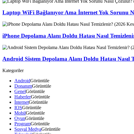
Laptop WiFi Bağlanıyor Ama İnternet Yok Sorunu Na
iPhone Depolama Alanı Doldu Hatası Nasıl Temizlen
Android Sistem Depolama Alanı Doldu Hatası Nasıl 
Kategoriler
Android
Görüntüle
Donanım
Görüntüle
Genel
Görüntüle
Haberler
Görüntüle
İnternet
Görüntüle
IOS
Görüntüle
Mobil
Görüntüle
Oyun
Görüntüle
Program
Görüntüle
Sosyal Medya
Görüntüle