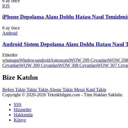
6 ay önce
IOS
iPhone Depolama Alanı Doldu Hatası Nasıl Temizlen
6 ay önce
Android
Android Sistem Depolama Alanı Doldu Hatası Nasıl 
Etiketler
whatsapp
Windows
android
Astronomi
WOW 299 Cevapları
WOW 298 
Cevapları
WOW 309 Cevapları
WOW 308 Cevapları
WOW 307 Cevap
Bize Katılın
Beğen
Takip
Takip
Takip
Abone
Takip
Mesaj
Katıl
Takip
Copyright © 2020-2026 Teknikbilgim.com - Tüm Hakları Saklıdır.
SSS
Hizmetler
Hakkımda
Künye