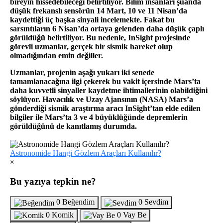
bireyin hissedebileceği belirtiliyor. Bilim insanları şuanda
düşük frekanslı sensörün 14 Mart, 10 ve 11 Nisan’da
kaydettiği üç başka sinyali incelemekte. Fakat bu
sarsıntıların 6 Nisan’da ortaya gelenden daha düşük çaplı
görüldüğü belirtiliyor. Bu nedenle, InSight projesinde
görevli uzmanlar, gerçek bir sismik hareket olup
olmadığından emin değiller.
Uzmanlar, projenin aşağı yukarı iki senede
tamamlanacağına ilgi çekerek bu vakit içersinde Mars’ta
daha kuvvetli sinyaller kaydetme ihtimallerinin olabildiğini
söylüyor. Havacılık ve Uzay Ajansının (NASA) Mars’a
gönderdiği sismik araştırma aracı InSight’tan elde edilen
bilgiler ile Mars’ta 3 ve 4 büyüklüğünde depremlerin
görüldüğünü de kanıtlamış durumda.
Astronomide Hangi Gözlem Araçları Kullanılır?
×
Bu yazıya tepkin ne?
0
Beğendim
0
Sevdim
0
Komik
0
Vay Be