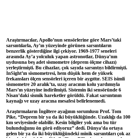
Araştırmacılar, Apollo’nun sensörlerine göre Mars’taki
sarsıntılarla, Ay’ın yüzeyinde görünen sarsıntıların
benzerlik gösterdiğine ilgi çekiyor. 1969-1977 seneleri
arasında Ay’a yolculuk yapan astronotlar, Dünya’nın
uydusuna beş adet sismometre (deprem ölçme cihazı)
yerleştirmişti. Bu cihazlar, çok sayıda sarsıntıyı bildirmişti.
InSight’ın sismometresi, hem düşük hem de yüksek
frekansları ölçen sensörleri içeren bir aygıttır. SEIS isimli
sismometre 20 aralık’ta, uzay aracının kolu yardımıyla
Mars’ın yüzeyine indirilmişti. Sistemin iki sensöründe 6
Nisan’daki sismik hareketler görüldü. Fakat sarsıntının
kaynağı ve uzay aracına mesafesi belirlenemedi.
Araştırmaların İngiltere ayağının sorumlusu Prof. Tom
Pike, “Deprem bir ya da iki büyüklüğünde. Uzaklığı da 100
km seviyesinde olabilir. Kesin bilgiler yok ama bu tür
bulunduğunu ön görü ediyoruz” dedi. Dünya’da ortaya
gelen bir ya da iki büyüklüğündeki minik sarsıntıları çok az