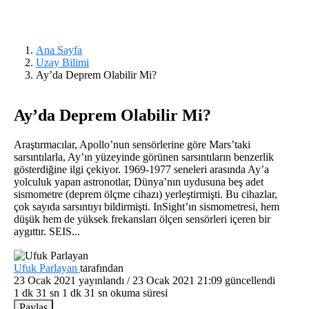
Ana Sayfa
Uzay Bilimi
Ay’da Deprem Olabilir Mi?
Ay’da Deprem Olabilir Mi?
Araştırmacılar, Apollo’nun sensörlerine göre Mars’taki
sarsıntılarla, Ay’ın yüzeyinde görünen sarsıntıların benzerlik
gösterdiğine ilgi çekiyor. 1969-1977 seneleri arasında Ay’a
yolculuk yapan astronotlar, Dünya’nın uydusuna beş adet
sismometre (deprem ölçme cihazı) yerleştirmişti. Bu cihazlar,
çok sayıda sarsıntıyı bildirmişti. InSight’ın sismometresi, hem
düşük hem de yüksek frekansları ölçen sensörleri içeren bir
aygıttır. SEIS...
Ufuk Parlayan
tarafından
23 Ocak 2021
yayınlandı /
23 Ocak 2021 21:09
güncellendi
1 dk 31 sn
1 dk 31 sn okuma süresi
Paylaş