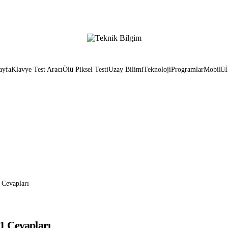
ayfa
Klavye Test Aracı
Ölü Piksel Testi
Uzay Bilimi
Teknoloji
Programlar
Mobil
İ
Cevapları
 Cevapları