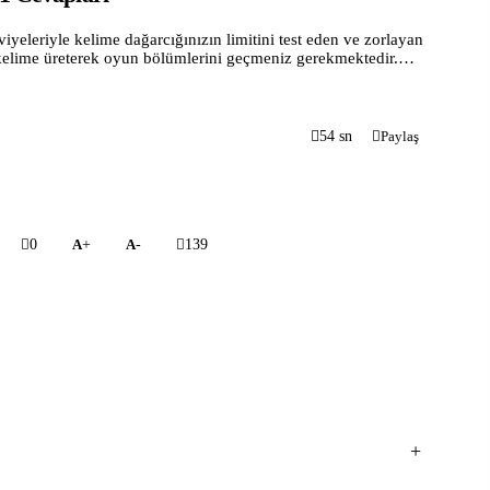
eleriyle kelime dağarcığınızın limitini test eden ve zorlayan
 kelime üreterek oyun bölümlerini geçmeniz gerekmektedir.
n Words Of Wonders (WOW) ile bilmediğiniz kelimeleri...
54 sn
Paylaş
0
+
-
139
+