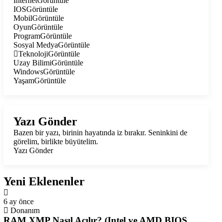
İnternet
Görüntüle
IOS
Görüntüle
Mobil
Görüntüle
Oyun
Görüntüle
Program
Görüntüle
Sosyal Medya
Görüntüle
Teknoloji
Görüntüle
Uzay Bilimi
Görüntüle
Windows
Görüntüle
Yaşam
Görüntüle
Yazı Gönder
Bazen bir yazı, birinin hayatında iz bırakır. Seninkini de
görelim, birlikte büyütelim.
Yazı Gönder
Yeni Eklenenler
6 ay önce
Donanım
RAM XMP Nasıl Açılır? (Intel ve AMD BIOS