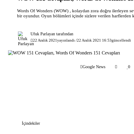
Words Of Wonders (WOW) , kolaydan zora doğru ilerleyen seviy
bir oyundur. Oyun bölümleri içinde sizlere verilen harflerden
Güzel ve bir o kadar da eğlenceli bir kelime bulma oyunu ola
Ufuk Parlayan
tarafından
22 Aralık 2021
yayınlandı /
22 Aralık 2021 16:53
güncellendi
Google News
0
İçindekiler