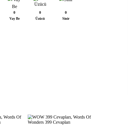
0
0
0
Vay Be
Üzücü
Sinir