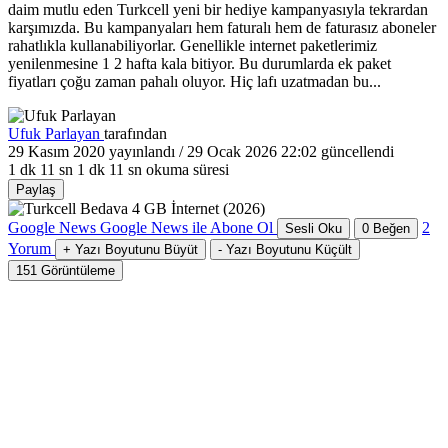
daim mutlu eden Turkcell yeni bir hediye kampanyasıyla tekrardan
karşımızda. Bu kampanyaları hem faturalı hem de faturasız aboneler
rahatlıkla kullanabiliyorlar. Genellikle internet paketlerimiz
yenilenmesine 1 2 hafta kala bitiyor. Bu durumlarda ek paket
fiyatları çoğu zaman pahalı oluyor. Hiç lafı uzatmadan bu...
Ufuk Parlayan
tarafından
29 Kasım 2020
yayınlandı /
29 Ocak 2026 22:02
güncellendi
1 dk 11 sn
1 dk 11 sn okuma süresi
Paylaş
Google News
Google News ile Abone Ol
2
Sesli Oku
0
Beğen
Yorum
+
Yazı Boyutunu Büyüt
-
Yazı Boyutunu Küçült
151
Görüntüleme