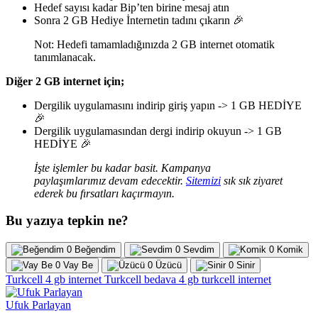
Hedef sayısı kadar Bip’ten birine mesaj atın
Sonra 2 GB Hediye İnternetin tadını çıkarın 🎉
Not: Hedefi tamamladığınızda 2 GB internet otomatik
tanımlanacak.
Diğer 2 GB internet için;
Dergilik uygulamasını indirip giriş yapın -> 1 GB HEDİYE
🎉
Dergilik uygulamasından dergi indirip okuyun -> 1 GB
HEDİYE 🎉
İşte işlemler bu kadar basit. Kampanya
paylaşımlarımız devam edecektir.
Sitemizi
sık sık ziyaret
ederek bu fırsatları kaçırmayın.
Bu yazıya tepkin ne?
0
Beğendim
0
Sevdim
0
Komik
0
Vay Be
0
Üzücü
0
Sinir
Turkcell 4 gb internet
Turkcell bedava 4 gb
turkcell internet
Ufuk Parlayan