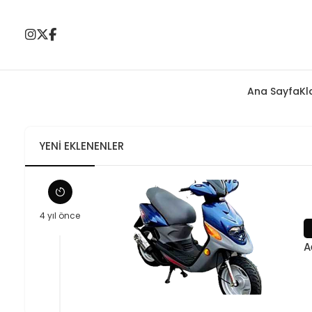
Ana Sayfa
Kl
YENI EKLENENLER
4 yıl önce
A