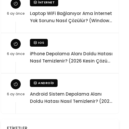
İNTERNET
Laptop WiFi Bağlanıyor Ama İnternet
6 ay önce
Yok Sorunu Nasıl Çözülür? (Windows
10 / 11 Kesin Teknik Rehber)
IOS
iPhone Depolama Alanı Doldu Hatası
6 ay önce
Nasıl Temizlenir? (2026 Kesin Çözüm
Rehberi)
ANDROID
Android Sistem Depolama Alanı
6 ay önce
Doldu Hatası Nasıl Temizlenir? (2026
Kesin Çözüm)
ETIKETLER