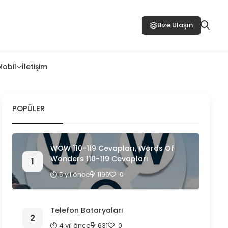
Bize Ulaşın
Mobil
İletişim
POPÜLER
WOW 110-119 Cevapları, Words Of
Wonders 110-119 Cevapları
5 yıl önce
1196
0
Telefon Bataryaları
4 yıl önce
631
0