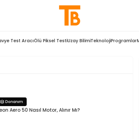
avye Test Aracı
Ölü Piksel Testi
Uzay Bilimi
Teknoloji
Programlar
Donanım
eon Aero 50 Nasıl Motor, Alınır Mı?