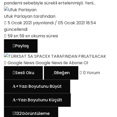
pandemi sebebiyle sürekli ertelenmişti. Yeni...
Ufuk Parlayan
tarafından
5 Ocak 2021
yayınlandı /
05 Ocak 2021 18:54
güncellendi
59 sn
59 sn okuma süresi
Paylaş
Google News
Google News ile Abone Ol
Sesli Oku
0
Beğen
0
Yorum
+
Yazı Boyutunu Büyüt
-
Yazı Boyutunu Küçült
132
Görüntüleme