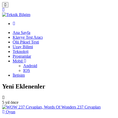
Ana Sayfa
Klavye Test Aracı
Ölü Piksel Testi
Uzay Bilimi
Teknoloji
Programlar
Mobil
Android
IOS
İletişim
Yeni Eklenenler
5 yıl önce
Oyun