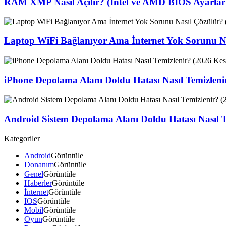
RAM XMP Nasıl Açılır? (Intel ve AMD BIOS Ayarları
Laptop WiFi Bağlanıyor Ama İnternet Yok Sorunu Na
iPhone Depolama Alanı Doldu Hatası Nasıl Temizlen
Android Sistem Depolama Alanı Doldu Hatası Nasıl 
Kategoriler
Android
Görüntüle
Donanım
Görüntüle
Genel
Görüntüle
Haberler
Görüntüle
İnternet
Görüntüle
IOS
Görüntüle
Mobil
Görüntüle
Oyun
Görüntüle