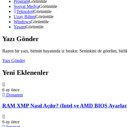
Program
Görüntüle
Sosyal Medya
Görüntüle
Teknoloji
Görüntüle
Uzay Bilimi
Görüntüle
Windows
Görüntüle
Yaşam
Görüntüle
Yazı Gönder
Bazen bir yazı, birinin hayatında iz bırakır. Seninkini de görelim, birl
Yazı Gönder
Yeni Eklenenler
6 ay önce
Donanım
RAM XMP Nasıl Açılır? (Intel ve AMD BIOS Ayarları
6 ay önce
İnternet