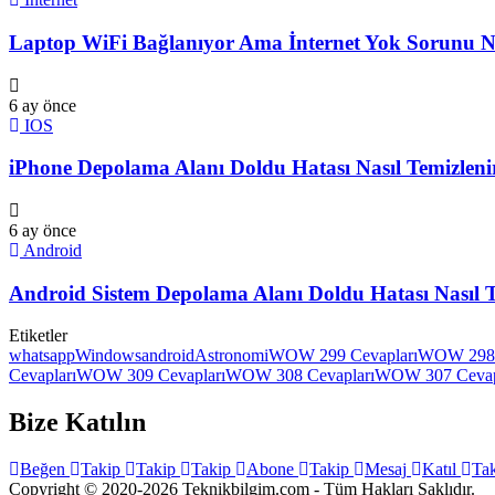
Laptop WiFi Bağlanıyor Ama İnternet Yok Sorunu Na
6 ay önce
IOS
iPhone Depolama Alanı Doldu Hatası Nasıl Temizlen
6 ay önce
Android
Android Sistem Depolama Alanı Doldu Hatası Nasıl 
Etiketler
whatsapp
Windows
android
Astronomi
WOW 299 Cevapları
WOW 298 
Cevapları
WOW 309 Cevapları
WOW 308 Cevapları
WOW 307 Cevap
Bize Katılın
Beğen
Takip
Takip
Takip
Abone
Takip
Mesaj
Katıl
Ta
Copyright © 2020-2026 Teknikbilgim.com - Tüm Hakları Saklıdır.