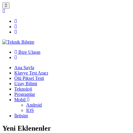
Bize Ulaşın
Ana Sayfa
Klavye Test Aracı
Ölü Piksel Testi
Uzay Bilimi
Teknoloji
Programlar
Mobil
Android
IOS
İletişim
Yeni Eklenenler