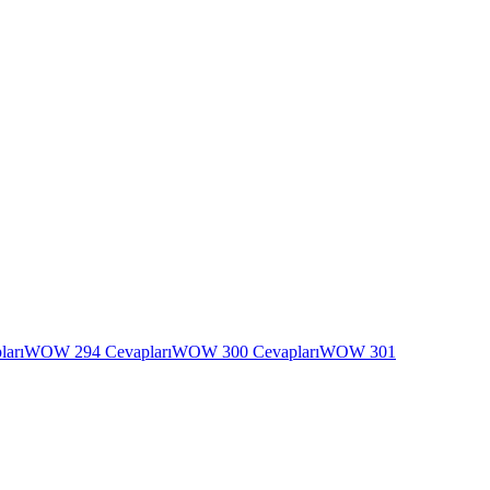
arı
WOW 294 Cevapları
WOW 300 Cevapları
WOW 301