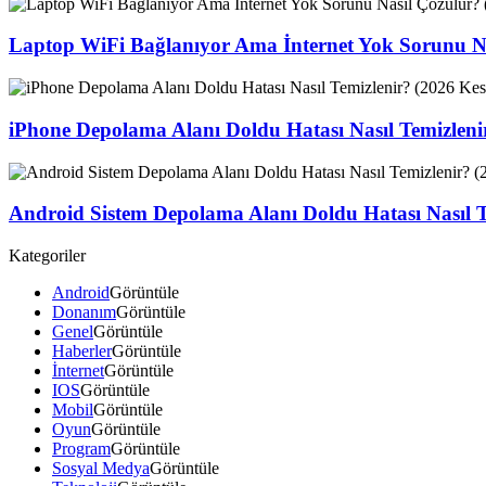
Laptop WiFi Bağlanıyor Ama İnternet Yok Sorunu Na
iPhone Depolama Alanı Doldu Hatası Nasıl Temizlen
Android Sistem Depolama Alanı Doldu Hatası Nasıl 
Kategoriler
Android
Görüntüle
Donanım
Görüntüle
Genel
Görüntüle
Haberler
Görüntüle
İnternet
Görüntüle
IOS
Görüntüle
Mobil
Görüntüle
Oyun
Görüntüle
Program
Görüntüle
Sosyal Medya
Görüntüle