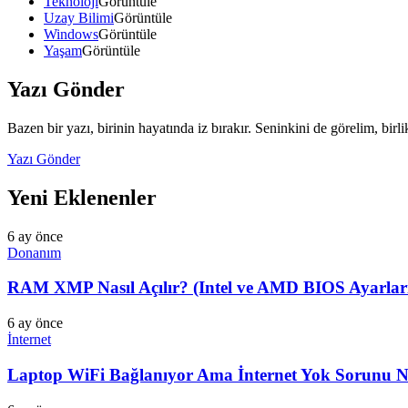
Teknoloji
Görüntüle
Uzay Bilimi
Görüntüle
Windows
Görüntüle
Yaşam
Görüntüle
Yazı Gönder
Bazen bir yazı, birinin hayatında iz bırakır. Seninkini de görelim, birl
Yazı Gönder
Yeni Eklenenler
6 ay önce
Donanım
RAM XMP Nasıl Açılır? (Intel ve AMD BIOS Ayarları
6 ay önce
İnternet
Laptop WiFi Bağlanıyor Ama İnternet Yok Sorunu Na