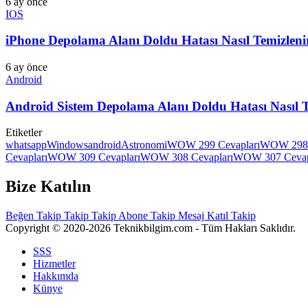
6 ay önce
IOS
iPhone Depolama Alanı Doldu Hatası Nasıl Temizlen
6 ay önce
Android
Android Sistem Depolama Alanı Doldu Hatası Nasıl 
Etiketler
whatsapp
Windows
android
Astronomi
WOW 299 Cevapları
WOW 298 
Cevapları
WOW 309 Cevapları
WOW 308 Cevapları
WOW 307 Cevap
Bize Katılın
Beğen
Takip
Takip
Takip
Abone
Takip
Mesaj
Katıl
Takip
Copyright © 2020-2026 Teknikbilgim.com - Tüm Hakları Saklıdır.
SSS
Hizmetler
Hakkımda
Künye