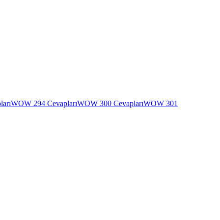
arı
WOW 294 Cevapları
WOW 300 Cevapları
WOW 301