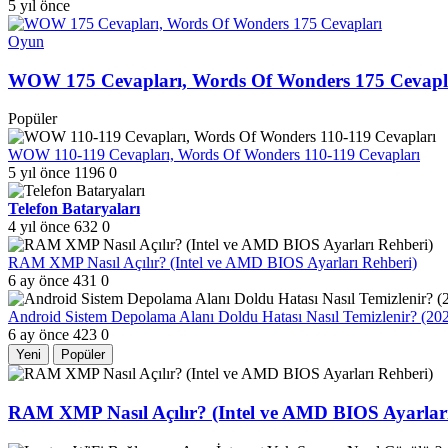
5 yıl önce
Oyun
WOW 175 Cevapları, Words Of Wonders 175 Cevapl
Popüler
WOW 110-119 Cevapları, Words Of Wonders 110-119 Cevapları
5 yıl önce
1196
0
Telefon Bataryaları
4 yıl önce
632
0
RAM XMP Nasıl Açılır? (Intel ve AMD BIOS Ayarları Rehberi)
6 ay önce
431
0
Android Sistem Depolama Alanı Doldu Hatası Nasıl Temizlenir? (2
6 ay önce
423
0
Yeni
Popüler
RAM XMP Nasıl Açılır? (Intel ve AMD BIOS Ayarları