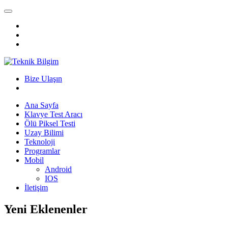
Bize Ulaşın
Ana Sayfa
Klavye Test Aracı
Ölü Piksel Testi
Uzay Bilimi
Teknoloji
Programlar
Mobil
Android
IOS
İletişim
Yeni Eklenenler