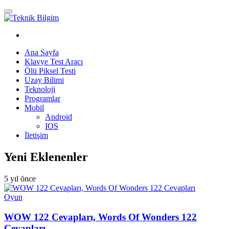
Ana Sayfa
Klavye Test Aracı
Ölü Piksel Testi
Uzay Bilimi
Teknoloji
Programlar
Mobil
Android
IOS
İletişim
Yeni Eklenenler
5 yıl önce
Oyun
WOW 122 Cevapları, Words Of Wonders 122
Cevapları