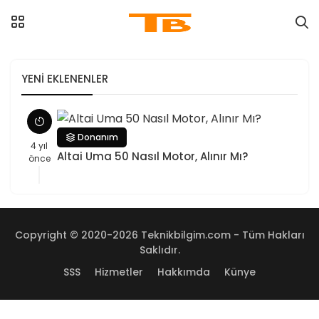
YENI EKLENENLER
Donanım
4 yıl
Altai Uma 50 Nasıl Motor, Alınır Mı?
önce
Copyright © 2020-2026 Teknikbilgim.com - Tüm Hakları
Saklıdır.
SSS
Hizmetler
Hakkımda
Künye