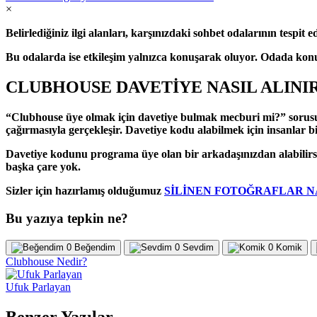
×
Belirlediğiniz ilgi alanları, karşınızdaki sohbet odalarının tespit 
Bu odalarda ise etkileşim yalnızca konuşarak oluyor. Odada konuş
CLUBHOUSE DAVETİYE NASIL ALINI
“Clubhouse üye olmak için davetiye bulmak mecburi mi?” sorusu
çağırmasıyla gerçekleşir. Davetiye kodu alabilmek için insanlar bi
Davetiye kodunu programa üye olan bir arkadaşınızdan alabilirsi
başka çare yok.
Sizler için hazırlamış olduğumuz
SİLİNEN FOTOĞRAFLAR N
Bu yazıya tepkin ne?
0
Beğendim
0
Sevdim
0
Komik
Clubhouse Nedir?
Ufuk Parlayan
Benzer Yazılar