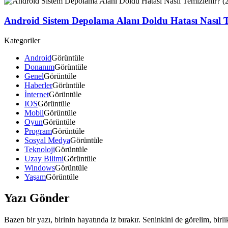
Android Sistem Depolama Alanı Doldu Hatası Nasıl 
Kategoriler
Android
Görüntüle
Donanım
Görüntüle
Genel
Görüntüle
Haberler
Görüntüle
İnternet
Görüntüle
IOS
Görüntüle
Mobil
Görüntüle
Oyun
Görüntüle
Program
Görüntüle
Sosyal Medya
Görüntüle
Teknoloji
Görüntüle
Uzay Bilimi
Görüntüle
Windows
Görüntüle
Yaşam
Görüntüle
Yazı Gönder
Bazen bir yazı, birinin hayatında iz bırakır. Seninkini de görelim, birl