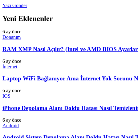
Yazı Gönder
Yeni Eklenenler
6 ay önce
Donanım
RAM XMP Nasıl Açılır? (Intel ve AMD BIOS Ayarları
6 ay önce
İnternet
Laptop WiFi Bağlanıyor Ama İnternet Yok Sorunu Na
6 ay önce
IOS
iPhone Depolama Alanı Doldu Hatası Nasıl Temizlen
6 ay önce
Android
Android Sistem Depolama Alanı Doldu Hatası Nasıl 