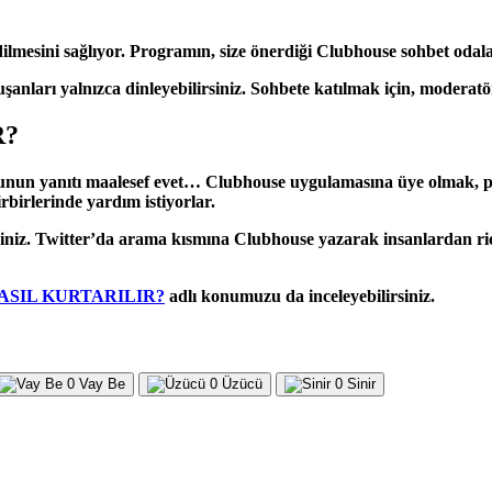
edilmesini sağlıyor. Programın, size önerdiği Clubhouse sohbet odaları
anları yalnızca dinleyebilirsiniz. Sohbete katılmak için, moderatö
R?
nun yanıtı maalesef evet… Clubhouse uygulamasına üye olmak, pro
rbirlerinde yardım istiyorlar.
niz. Twitter’da arama kısmına Clubhouse yazarak insanlardan rica
ASIL KURTARILIR?
adlı konumuzu da inceleyebilirsiniz.
0
Vay Be
0
Üzücü
0
Sinir