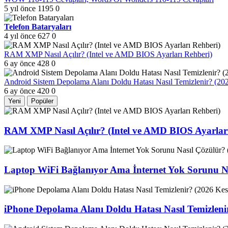
5 yıl önce
1195
0
Telefon Bataryaları
4 yıl önce
627
0
RAM XMP Nasıl Açılır? (Intel ve AMD BIOS Ayarları Rehberi)
6 ay önce
428
0
Android Sistem Depolama Alanı Doldu Hatası Nasıl Temizlenir? (2
6 ay önce
420
0
Yeni
Popüler
RAM XMP Nasıl Açılır? (Intel ve AMD BIOS Ayarları
Laptop WiFi Bağlanıyor Ama İnternet Yok Sorunu Na
iPhone Depolama Alanı Doldu Hatası Nasıl Temizlen