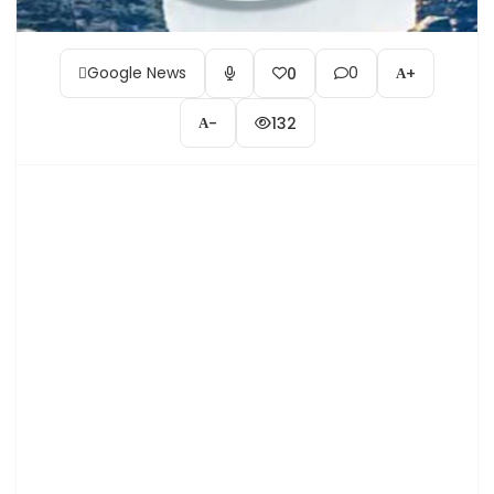
Google News
0
0
+
-
132