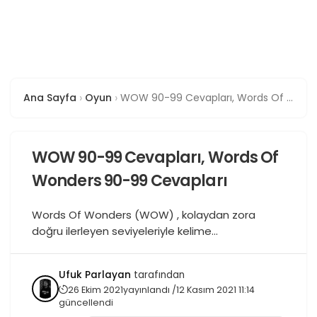
Ana Sayfa
Oyun
WOW 90-99 Cevapları, Words Of Wonders 90-99 Cevapları
WOW 90-99 Cevapları, Words Of
Wonders 90-99 Cevapları
Words Of Wonders (WOW) , kolaydan zora
doğru ilerleyen seviyeleriyle kelime
dağarcığınızın limitini test eden ve zorlayan bir
oyundur. Oyun bölümleri içinde sizlere verilen
Ufuk Parlayan
tarafından
harflerden kelime üreterek oyun bölümlerini
26 Ekim 2021
yayınlandı /
12 Kasım 2021 11:14
geçmeniz gerekmektedir. Güzel ve bir o kadar
güncellendi
da eğlenceli bir kelime bulma oyunu olan Words