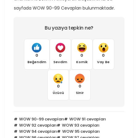
sayfada WOW 90-99 Cevapları bulunmaktadır.
Bu yazıya tepkin ne?
0
0
0
0
Beğendim
Sevdim
Komik
Vay Be
0
0
Üzücü
Sinir
WOW 90-99 cevapları
WOW 91 cevapları
WOW 92 cevapları
WOW 93 cevapları
WOW 94 cevapları
WOW 95 cevapları
WOW 96 cevapları
WOW 97 cevapları