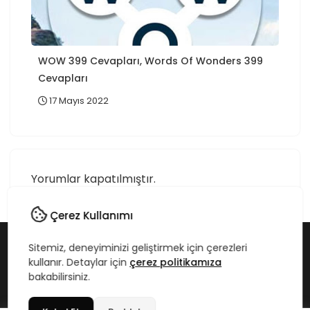
WOW 399 Cevapları, Words Of Wonders 399
Cevapları
17 Mayıs 2022
Yorumlar kapatılmıştır.
Çerez Kullanımı
Sitemiz, deneyiminizi geliştirmek için çerezleri
Copyright © 2020-2026 Teknikbilgim.com - Tüm Hakları
kullanır. Detaylar için
çerez politikamıza
Saklıdır.
bakabilirsiniz.
SSS
Hizmetler
Hakkımda
Künye