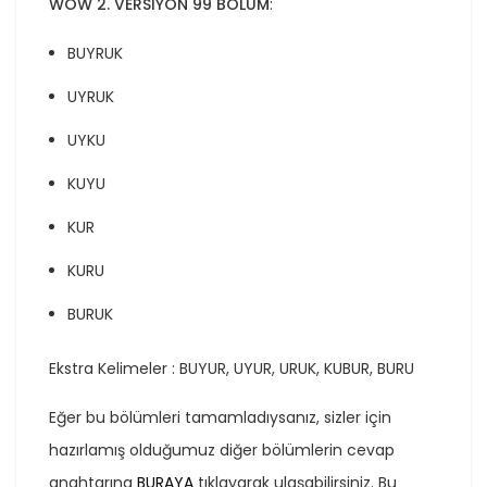
WOW 2. VERSİYON 99 BÖLÜM
:
BUYRUK
UYRUK
UYKU
KUYU
KUR
KURU
BURUK
Ekstra Kelimeler : BUYUR, UYUR, URUK, KUBUR, BURU
Eğer bu bölümleri tamamladıysanız, sizler için
hazırlamış olduğumuz diğer bölümlerin cevap
anahtarına
BURAYA
tıklayarak ulaşabilirsiniz. Bu