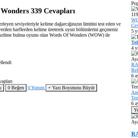
Pop
Wonders 339 Cevapları
WO
yen seviyeleriyle kelime dağarcığınızın limitini test eden ve
Cev
verilen harflerden kelime üreterek oyun bölümlerini geçmeniz
5 y
bir kelime bulma oyunu olan Words Of Wonders (WOW) ile
Tel
4 y
llendi
RAM
Reh
6 a
u
0
Beğen
0
Yorum
+
Yazı Boyutunu Büyüt
And
Tem
6 a
Y
RA