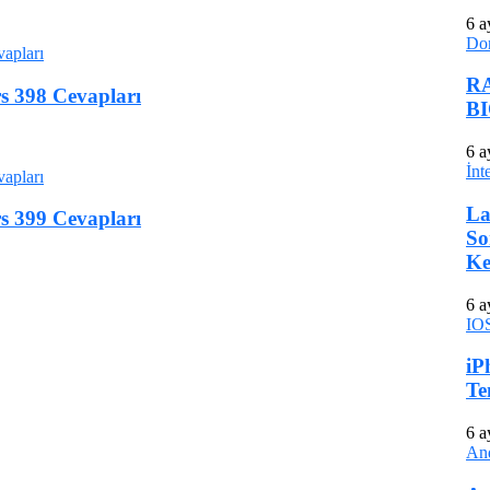
6 a
Do
RA
 398 Cevapları
BI
6 a
İnt
La
 399 Cevapları
So
Ke
6 a
IO
iP
Te
6 a
An