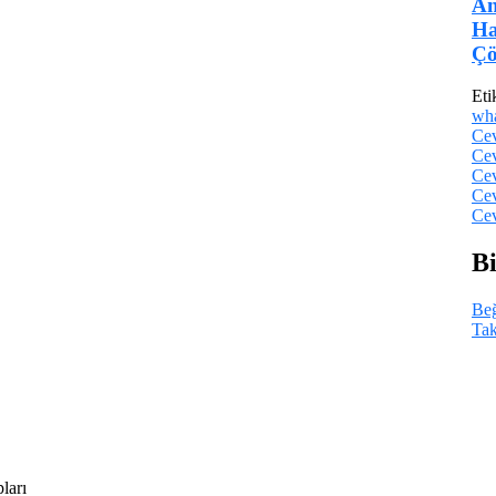
An
Ha
Çö
Eti
wh
Cev
Cev
Cev
Cev
Cev
Bi
Be
Tak
ları