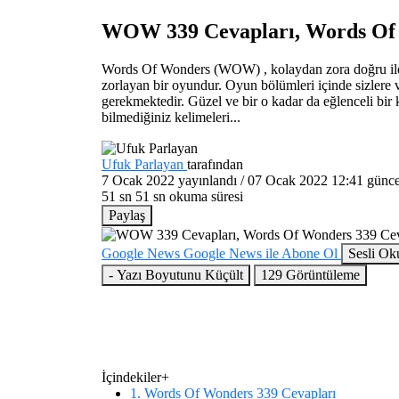
WOW 339 Cevapları, Words Of 
Words Of Wonders (WOW) , kolaydan zora doğru ilerle
zorlayan bir oyundur. Oyun bölümleri içinde sizlere 
gerekmektedir. Güzel ve bir o kadar da eğlenceli 
bilmediğiniz kelimeleri...
Ufuk Parlayan
tarafından
7 Ocak 2022
yayınlandı /
07 Ocak 2022 12:41
günce
51 sn
51 sn okuma süresi
Paylaş
Google News
Google News ile Abone Ol
Sesli Ok
-
Yazı Boyutunu Küçült
129
Görüntüleme
İçindekiler
+
1. Words Of Wonders 339 Cevapları