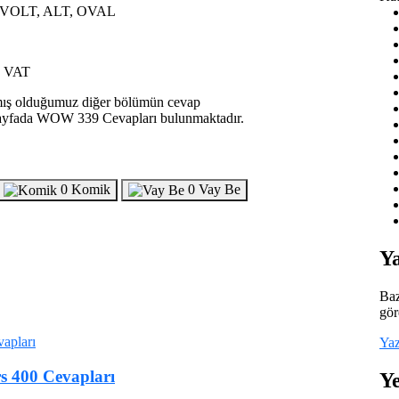
 VOLT, ALT, OVAL
, VAT
amış olduğumuz diğer bölümün cevap
u sayfada WOW 339 Cevapları bulunmaktadır.
0
Komik
0
Vay Be
Y
Baz
gör
Yaz
 400 Cevapları
Ye