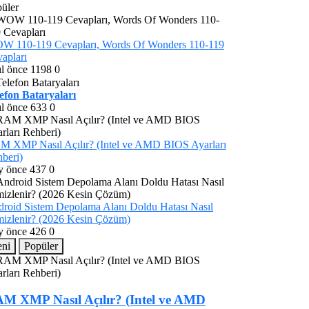
üler
W 110-119 Cevapları, Words Of Wonders 110-119
apları
ıl önce
1198
0
efon Bataryaları
ıl önce
633
0
 XMP Nasıl Açılır? (Intel ve AMD BIOS Ayarları
beri)
y önce
437
0
roid Sistem Depolama Alanı Doldu Hatası Nasıl
izlenir? (2026 Kesin Çözüm)
y önce
426
0
eni
Popüler
M XMP Nasıl Açılır? (Intel ve AMD