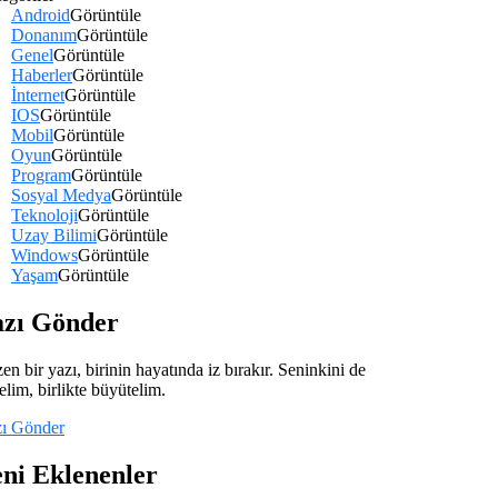
Android
Görüntüle
Donanım
Görüntüle
Genel
Görüntüle
Haberler
Görüntüle
İnternet
Görüntüle
IOS
Görüntüle
Mobil
Görüntüle
Oyun
Görüntüle
Program
Görüntüle
Sosyal Medya
Görüntüle
Teknoloji
Görüntüle
Uzay Bilimi
Görüntüle
Windows
Görüntüle
Yaşam
Görüntüle
azı Gönder
en bir yazı, birinin hayatında iz bırakır. Seninkini de
elim, birlikte büyütelim.
ı Gönder
ni Eklenenler