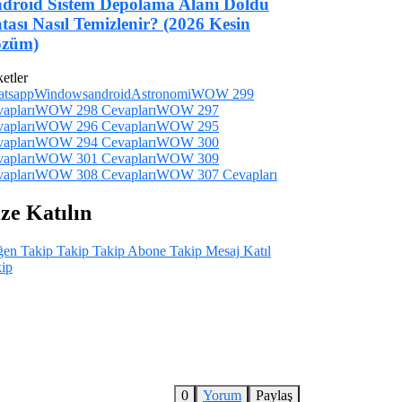
droid Sistem Depolama Alanı Doldu
tası Nasıl Temizlenir? (2026 Kesin
züm)
ketler
atsapp
Windows
android
Astronomi
WOW 299
apları
WOW 298 Cevapları
WOW 297
apları
WOW 296 Cevapları
WOW 295
apları
WOW 294 Cevapları
WOW 300
apları
WOW 301 Cevapları
WOW 309
apları
WOW 308 Cevapları
WOW 307 Cevapları
ze Katılın
ğen
Takip
Takip
Takip
Abone
Takip
Mesaj
Katıl
ip
0
Yorum
Paylaş