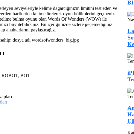
BI
yen seviyeleriyle kelime dağarcığınızın limitini test eden ve
verilen harflerden kelime üreterek oyun bölümlerini geçmeniz
bir kelime bulma oyunu olan Words Of Wonders (WOW) ile
nızı büyütebilirsiniz. Bu içeriğimizde sizlere geçemediğiniz
 anahtarlarını paylaşacağız.
La
So
Ke
rı
iP
, ROBOT, BOT
Te
ları
An
Ha
Çö
Kat