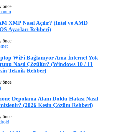
y önce
nanım
M XMP Nasıl Açılır? (Intel ve AMD
OS Ayarları Rehberi)
y önce
ernet
ptop WiFi Bağlanıyor Ama İnternet Yok
runu Nasıl Çözülür? (Windows 10 / 11
sin Teknik Rehber)
y önce
S
hone Depolama Alanı Doldu Hatası Nasıl
mizlenir? (2026 Kesin Çözüm Rehberi)
y önce
droid