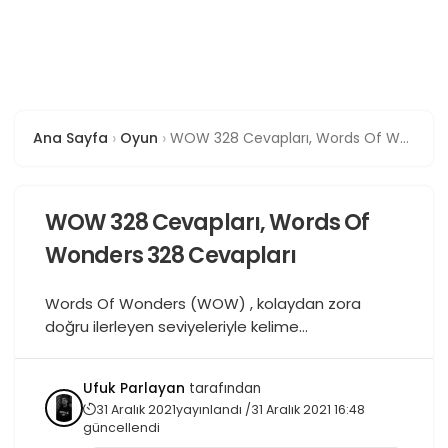
Ana Sayfa
Oyun
WOW 328 Cevapları, Words Of Wonders 328 Cevapları
WOW 328 Cevapları, Words Of
Wonders 328 Cevapları
Words Of Wonders (WOW) , kolaydan zora
doğru ilerleyen seviyeleriyle kelime
dağarcığınızın limitini test eden ve zorlayan bir
oyundur. Oyun bölümleri içinde sizlere verilen
Ufuk Parlayan
tarafından
harflerden kelime üreterek oyun bölümlerini
31 Aralık 2021
yayınlandı /
31 Aralık 2021 16:48
geçmeniz gerekmektedir. Güzel ve bir o kadar
güncellendi
da eğlenceli bir kelime bulma oyunu olan Words