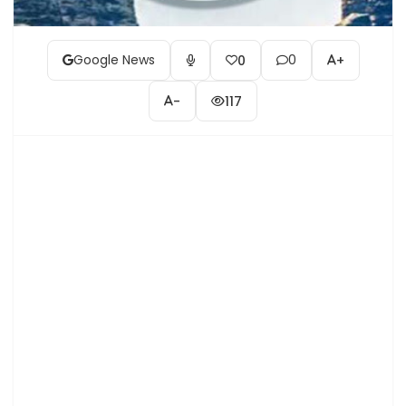
Google News
0
0
+
-
117