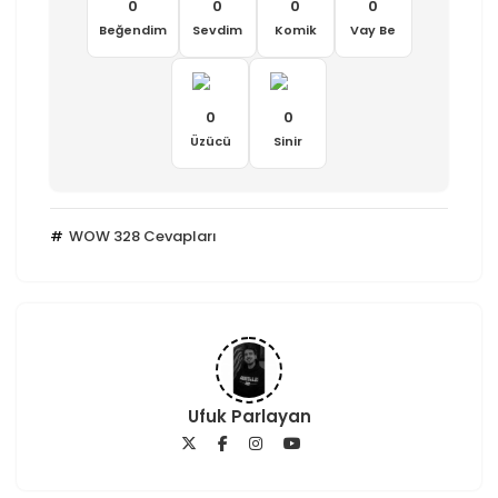
0
0
0
0
Beğendim
Sevdim
Komik
Vay Be
0
0
Üzücü
Sinir
WOW 328 Cevapları
Ufuk Parlayan