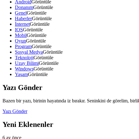
Android
Görüntüle
Donanım
Görüntüle
Genel
Görüntüle
Haberler
Görüntüle
İnternet
Görüntüle
IOS
Görüntüle
Mobil
Görüntüle
Oyun
Görüntüle
Program
Görüntüle
Sosyal Medya
Görüntüle
Teknoloji
Görüntüle
Uzay Bilimi
Görüntüle
Windows
Görüntüle
Yaşam
Görüntüle
Yazı Gönder
Bazen bir yazı, birinin hayatında iz bırakır. Seninkini de görelim, birl
Yazı Gönder
Yeni Eklenenler
6 ay önce