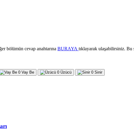
iğer bölümün cevap anahtarına
BURAYA
tıklayarak ulaşabilirsiniz. 
0
Vay Be
0
Üzücü
0
Sinir
arı