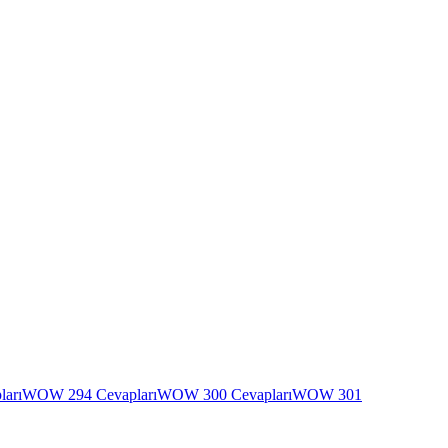
arı
WOW 294 Cevapları
WOW 300 Cevapları
WOW 301