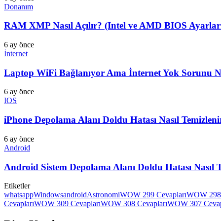
Donanım
RAM XMP Nasıl Açılır? (Intel ve AMD BIOS Ayarları
6 ay önce
İnternet
Laptop WiFi Bağlanıyor Ama İnternet Yok Sorunu Na
6 ay önce
IOS
iPhone Depolama Alanı Doldu Hatası Nasıl Temizlen
6 ay önce
Android
Android Sistem Depolama Alanı Doldu Hatası Nasıl 
Etiketler
whatsapp
Windows
android
Astronomi
WOW 299 Cevapları
WOW 298 
Cevapları
WOW 309 Cevapları
WOW 308 Cevapları
WOW 307 Cevap