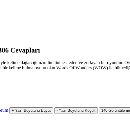
06 Cevapları
 kelime dağarcığınızın limitini test eden ve zorlayan bir oyundur. Oyu
li bir kelime bulma oyunu olan Words Of Wonders (WOW) ile bilmediğin
orum
+
Yazı Boyutunu Büyüt
-
Yazı Boyutunu Küçült
140
Görüntüleme