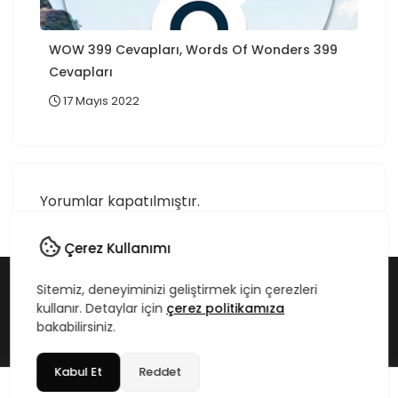
WOW 399 Cevapları, Words Of Wonders 399
Cevapları
17 Mayıs 2022
Yorumlar kapatılmıştır.
Çerez Kullanımı
Sitemiz, deneyiminizi geliştirmek için çerezleri
Copyright © 2020-2026 Teknikbilgim.com - Tüm Hakları
kullanır. Detaylar için
çerez politikamıza
Saklıdır.
bakabilirsiniz.
SSS
Hizmetler
Hakkımda
Künye
Kabul Et
Reddet