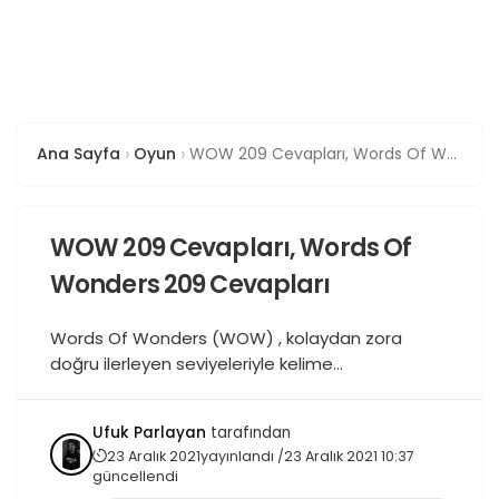
Ana Sayfa
Oyun
WOW 209 Cevapları, Words Of Wonders 209 Cevapları
WOW 209 Cevapları, Words Of
Wonders 209 Cevapları
Words Of Wonders (WOW) , kolaydan zora
doğru ilerleyen seviyeleriyle kelime
dağarcığınızın limitini test eden ve zorlayan bir
oyundur. Oyun bölümleri içinde sizlere verilen
Ufuk Parlayan
tarafından
harflerden kelime üreterek oyun bölümlerini
23 Aralık 2021
yayınlandı /
23 Aralık 2021 10:37
geçmeniz gerekmektedir. Güzel ve bir o kadar
güncellendi
da eğlenceli bir kelime bulma oyunu olan Words