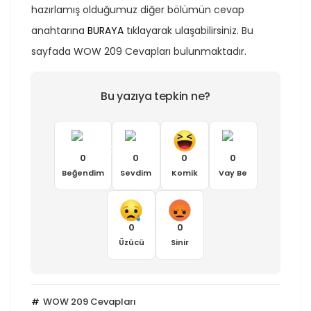
hazırlamış olduğumuz diğer bölümün cevap
anahtarına
BURAYA
tıklayarak ulaşabilirsiniz. Bu
sayfada WOW 209 Cevapları bulunmaktadır.
Bu yazıya tepkin ne?
0
0
0
0
Beğendim
Sevdim
Komik
Vay Be
0
0
Üzücü
Sinir
WOW 209 Cevapları