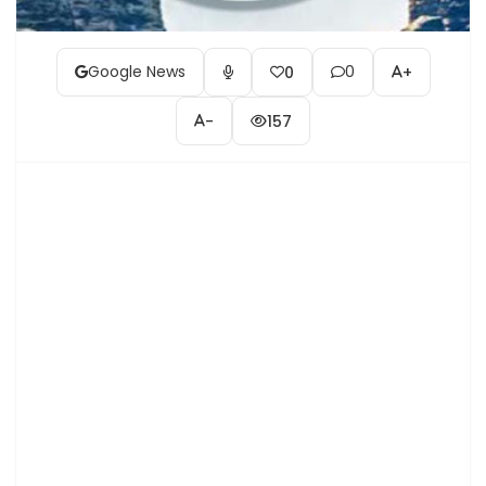
Google News
0
0
+
-
157