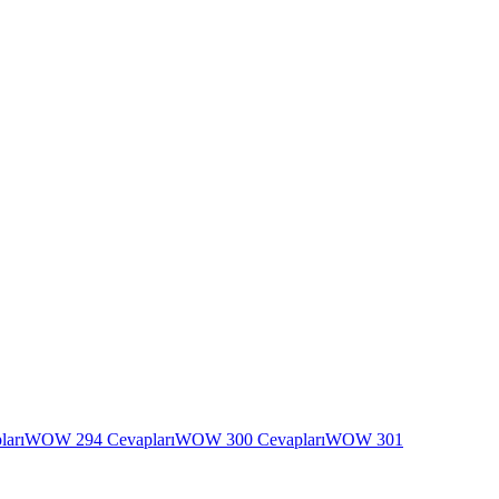
arı
WOW 294 Cevapları
WOW 300 Cevapları
WOW 301