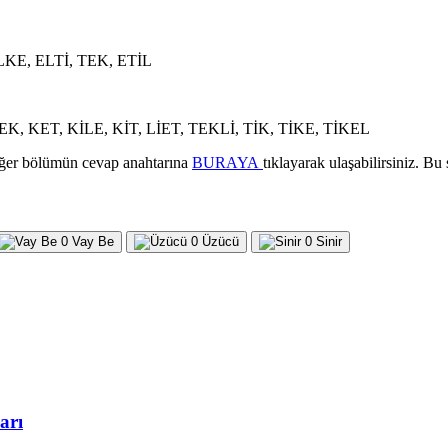
İLKE, ELTİ, TEK, ETİL
LEK, KET, KİLE, KİT, LİET, TEKLİ, TİK, TİKE, TİKEL
iğer bölümün cevap anahtarına
BURAYA
tıklayarak ulaşabilirsiniz. 
0
Vay Be
0
Üzücü
0
Sinir
arı