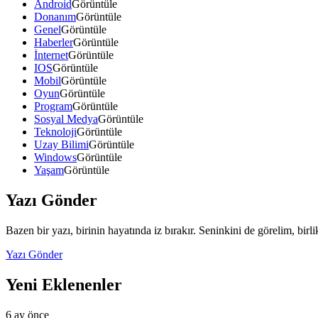
Android
Görüntüle
Donanım
Görüntüle
Genel
Görüntüle
Haberler
Görüntüle
İnternet
Görüntüle
IOS
Görüntüle
Mobil
Görüntüle
Oyun
Görüntüle
Program
Görüntüle
Sosyal Medya
Görüntüle
Teknoloji
Görüntüle
Uzay Bilimi
Görüntüle
Windows
Görüntüle
Yaşam
Görüntüle
Yazı Gönder
Bazen bir yazı, birinin hayatında iz bırakır. Seninkini de görelim, birl
Yazı Gönder
Yeni Eklenenler
6 ay önce