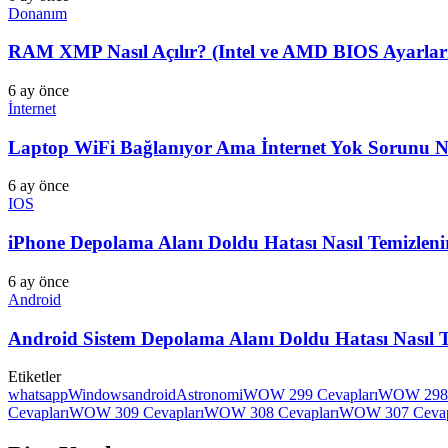
Donanım
RAM XMP Nasıl Açılır? (Intel ve AMD BIOS Ayarları
6 ay önce
İnternet
Laptop WiFi Bağlanıyor Ama İnternet Yok Sorunu Na
6 ay önce
IOS
iPhone Depolama Alanı Doldu Hatası Nasıl Temizlen
6 ay önce
Android
Android Sistem Depolama Alanı Doldu Hatası Nasıl 
Etiketler
whatsapp
Windows
android
Astronomi
WOW 299 Cevapları
WOW 298 
Cevapları
WOW 309 Cevapları
WOW 308 Cevapları
WOW 307 Cevap