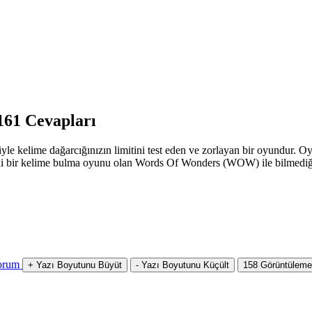
61 Cevapları
 kelime dağarcığınızın limitini test eden ve zorlayan bir oyundur. Oyu
li bir kelime bulma oyunu olan Words Of Wonders (WOW) ile bilmediğin
orum
+
Yazı Boyutunu Büyüt
-
Yazı Boyutunu Küçült
158
Görüntüleme