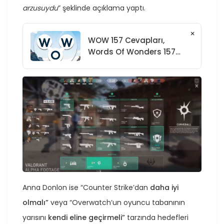
arzusuydu
” şeklinde açıklama yaptı.
×
WOW 157 Cevapları,
Words Of Wonders 157
Cevapları
Anna Donlon ise “Counter Strike’dan
daha iyi
olmalı”
veya “Overwatch’un oyuncu tabanının
yarısını
kendi eline geçirmeli”
tarzında hedefleri