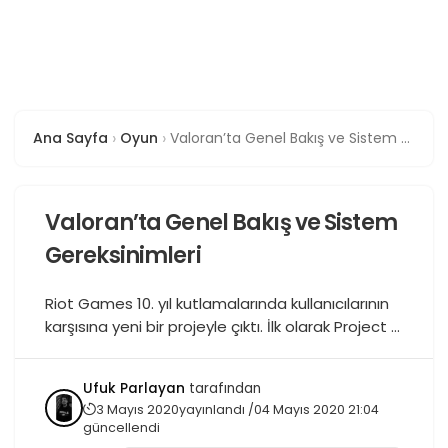
Ana Sayfa
Oyun
Valoran’ta Genel Bakış ve Sistem Gereksinimleri
Valoran’ta Genel Bakış ve Sistem
Gereksinimleri
Riot Games 10. yıl kutlamalarında kullanıcılarının
karşısına yeni bir projeyle çıktı. İlk olarak Project A
ismini kullanıcılarına duyurmuştu. Counter Strike:
Global Offensive ve Overwatch oyunlarının
Ufuk Parlayan
tarafından
grafiklerini birleştirip ortaya yeni bir oyun
3 Mayıs 2020
yayınlandı /
04 Mayıs 2020 21:04
çıkaracakları söyleniyordu. Yani hem FPS
güncellendi
oyunlarındaki silahlar, hem de Overwatch