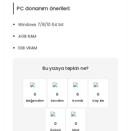
PC donanım önerileri:
Windows 7/8/10 64 bit
4GB RAM
1GB VRAM
Bu yazıya tepkin ne?
0
0
0
0
Beğendim
Sevdim
Komik
Vay Be
0
0
Üzücü
Sinir