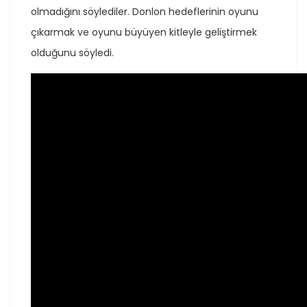
olmadığını söylediler. Donlon hedeflerinin oyunu
çıkarmak ve oyunu büyüyen kitleyle geliştirmek
olduğunu söyledi.