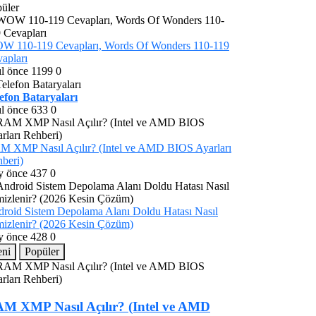
üler
W 110-119 Cevapları, Words Of Wonders 110-119
apları
ıl önce
1199
0
efon Bataryaları
ıl önce
633
0
 XMP Nasıl Açılır? (Intel ve AMD BIOS Ayarları
beri)
y önce
437
0
roid Sistem Depolama Alanı Doldu Hatası Nasıl
izlenir? (2026 Kesin Çözüm)
y önce
428
0
eni
Popüler
M XMP Nasıl Açılır? (Intel ve AMD