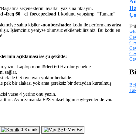
An
Ha
aşlatma seçeneklerini ayarla” yazısına tıklayın.
d -freq 60 +cl_forcepreload 1
kodunu yapıştırıp, “Tamam”
Çö
şlemciye sahip kişiler
-noubershader
kodu ile performans artışı
Eti
alışır. İşlemciniz yeniyse olumsuz etkilenebilirsiniz. Bu kodu en
wh
n!
Cev
Cev
Cev
Cev
erinin açıklaması ise şu şekilde:
Cev
u yazın. Laptop monitörleri 60 Hz olur genelde.
Bi
i sağlar.
oystick ile CS oynayan yoktur herhalde.
 ile pek bir alakası yok ama gereksiz bir detaydan kurtulmuş
Be
Tak
cisi varsa 4 yerine onu yazın.
ırır. Aynı zamanda FPS yükselttiğini söyleyenler de var.
0
Komik
0
Vay Be