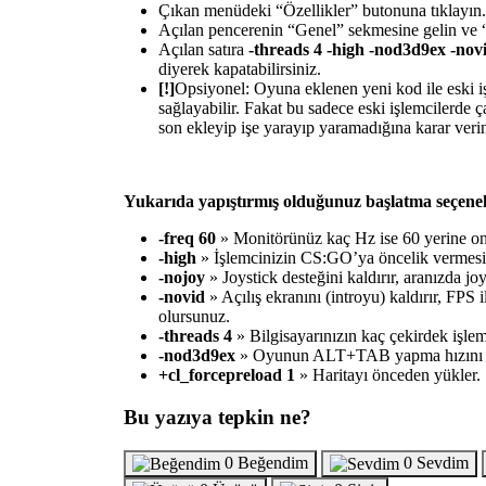
Çıkan menüdeki “Özellikler” butonuna tıklayın.
Açılan pencerenin “Genel” sekmesine gelin ve “B
Açılan satıra
-threads 4 -high -nod3d9ex -novi
diyerek kapatabilirsiniz.
[!]
Opsiyonel: Oyuna eklenen yeni kod ile eski i
sağlayabilir. Fakat bu sadece eski işlemcilerde ç
son ekleyip işe yarayıp yaramadığına karar veri
Yukarıda yapıştırmış olduğunuz başlatma seçenekl
-freq 60
» Monitörünüz kaç Hz ise 60 yerine on
-high
» İşlemcinizin CS:GO’ya öncelik vermesin
-nojoy
» Joystick desteğini kaldırır, aranızda j
-novid
» Açılış ekranını (introyu) kaldırır, FPS
olursunuz.
-threads 4
» Bilgisayarınızın kaç çekirdek işlem
-nod3d9ex
» Oyunun ALT+TAB yapma hızını artt
+cl_forcepreload 1
» Haritayı önceden yükler.
Bu yazıya tepkin ne?
0
Beğendim
0
Sevdim