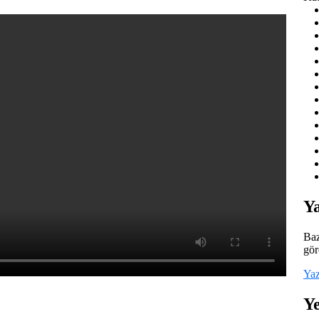
Y
Baz
gör
Yaz
Ye