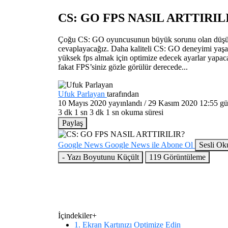
CS: GO FPS NASIL ARTTIRIL
Çoğu CS: GO oyuncusunun büyük sorunu olan düşük f
cevaplayacağız. Daha kaliteli CS: GO deneyimi yaş
yüksek fps almak için optimize edecek ayarlar yapacağ
fakat FPS’siniz gözle görülür derecede...
Ufuk Parlayan
tarafından
10 Mayıs 2020
yayınlandı /
29 Kasım 2020 12:55
gü
3 dk 1 sn
3 dk 1 sn okuma süresi
Paylaş
Google News
Google News ile Abone Ol
Sesli Ok
-
Yazı Boyutunu Küçült
119
Görüntüleme
İçindekiler
+
1. Ekran Kartınızı Optimize Edin