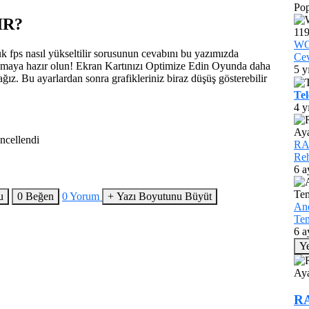
Pop
IR?
WO
ps nasıl yükseltilir sorusunun cevabını bu yazımızda
Cev
amaya hazır olun! Ekran Kartınızı Optimize Edin Oyunda daha
5 y
ız. Bu ayarlardan sonra grafikleriniz biraz düşüş gösterebilir
Tel
4 y
ncellendi
RAM
Reh
6 a
u
0
Beğen
0
Yorum
+
Yazı Boyutunu Büyüt
And
Tem
6 a
Y
RA