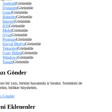
Android
Görüntüle
Donanım
Görüntüle
Genel
Görüntüle
Haberler
Görüntüle
İnternet
Görüntüle
IOS
Görüntüle
Mobil
Görüntüle
Oyun
Görüntüle
Program
Görüntüle
Sosyal Medya
Görüntüle
Teknoloji
Görüntüle
Uzay Bilimi
Görüntüle
Windows
Görüntüle
Yaşam
Görüntüle
azı Gönder
en bir yazı, birinin hayatında iz bırakır. Seninkini de
elim, birlikte büyütelim.
ı Gönder
ni Eklenenler