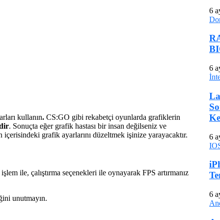
6 a
Do
RA
BI
6 a
İnt
La
So
Ke
ları kullanın
.
CS:GO gibi rekabetçi oyunlarda grafiklerin
dir
. Sonuçta eğer grafik hastası bir insan değilseniz ve
içerisindeki grafik ayarlarını düzeltmek işinize yarayacaktır.
6 a
IO
iP
lem ile, çalıştırma seçenekleri ile oynayarak FPS artırmanız
Te
6 a
ğini unutmayın.
An