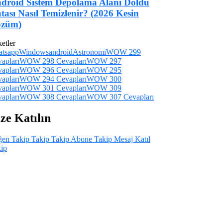
droid Sistem Depolama Alanı Doldu
tası Nasıl Temizlenir? (2026 Kesin
züm)
ketler
atsapp
Windows
android
Astronomi
WOW 299
apları
WOW 298 Cevapları
WOW 297
apları
WOW 296 Cevapları
WOW 295
apları
WOW 294 Cevapları
WOW 300
apları
WOW 301 Cevapları
WOW 309
apları
WOW 308 Cevapları
WOW 307 Cevapları
ze Katılın
ğen
Takip
Takip
Takip
Abone
Takip
Mesaj
Katıl
ip