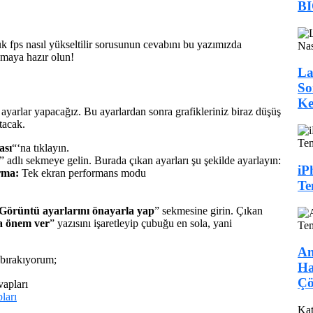
BI
ps nasıl yükseltilir sorusunun cevabını bu yazımızda
maya hazır olun!
La
So
Ke
yarlar yapacağız. Bu ayarlardan sonra grafikleriniz biraz düşüş
tacak.
ası
“‘na tıklayın.
” adlı sekmeye gelin. Burada çıkan ayarları şu şekilde ayarlayın:
iP
rma:
Tek ekran performans modu
Te
Görüntü ayarlarını önayarla yap
” sekmesine girin. Çıkan
ra önem ver
” yazısını işaretleyip çubuğu en sola, yani
An
bırakıyorum;
Ha
Çö
ları
Kat