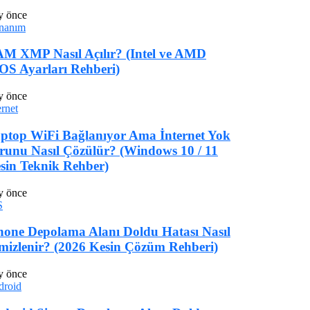
y önce
nanım
M XMP Nasıl Açılır? (Intel ve AMD
OS Ayarları Rehberi)
y önce
ernet
ptop WiFi Bağlanıyor Ama İnternet Yok
runu Nasıl Çözülür? (Windows 10 / 11
sin Teknik Rehber)
y önce
S
hone Depolama Alanı Doldu Hatası Nasıl
mizlenir? (2026 Kesin Çözüm Rehberi)
y önce
droid