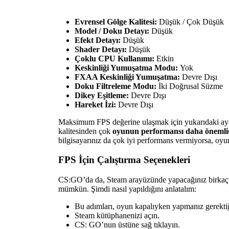
Evrensel Gölge Kalitesi:
Düşük / Çok Düşük
Model / Doku Detayı:
Düşük
Efekt Detayı:
Düşük
Shader Detayı:
Düşük
Çoklu CPU Kullanımı:
Etkin
Keskinliği Yumuşatma Modu:
Yok
FXAA Keskinliği Yumuşatma:
Devre Dışı
Doku Filtreleme Modu:
İki Doğrusal Süzme
Dikey Eşitleme:
Devre Dışı
Hareket İzi:
Devre Dışı
Maksimum FPS değerine ulaşmak için yukarıdaki ayar
kalitesinden çok
oyunun performansı daha önemli
bilgisayarınız da çok iyi performans vermiyorsa, oyun 
FPS İçin Çalıştırma Seçenekleri
CS:GO’da da, Steam arayüzünde yapacağınız birkaç iş
mümkün. Şimdi nasıl yapıldığını anlatalım:
Bu adımları, oyun kapalıyken yapmanız gerekti
Steam kütüphanenizi açın.
CS: GO’nun üstüne sağ tıklayın.