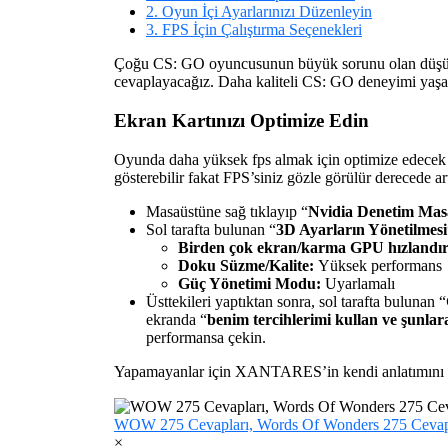
2. Oyun İçi Ayarlarınızı Düzenleyin
3. FPS İçin Çalıştırma Seçenekleri
Çoğu CS: GO oyuncusunun büyük sorunu olan düşük f
cevaplayacağız. Daha kaliteli CS: GO deneyimi yaşa
Ekran Kartınızı Optimize Edin
Oyunda daha yüksek fps almak için optimize edecek a
gösterebilir fakat FPS’siniz gözle görülür derecede ar
Masaüstüne sağ tıklayıp “
Nvidia Denetim Mas
Sol tarafta bulunan “
3D Ayarların Yönetilmesi
Birden çok ekran/karma GPU hızlandı
Doku Süzme/Kalite:
Yüksek performans
Güç Yönetimi Modu:
Uyarlamalı
Üsttekileri yaptıktan sonra, sol tarafta bulunan “
ekranda “
benim tercihlerimi kullan ve şunla
performansa çekin.
Yapamayanlar için XANTARES’in kendi anlatımını 
WOW 275 Cevapları, Words Of Wonders 275 Cevap
×