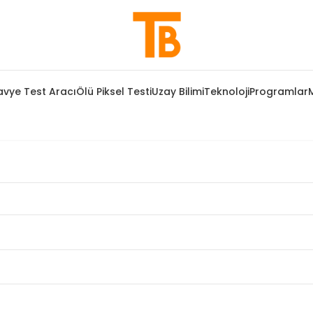
avye Test Aracı
Ölü Piksel Testi
Uzay Bilimi
Teknoloji
Programlar